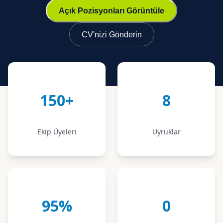
Açık Pozisyonları Görüntüle
CV'nizi Gönderin
150+
8
Ekip Üyeleri
Uyruklar
95%
0