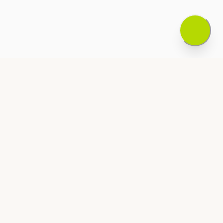
einrichten
Adresse auf Emirates ID und
Bankkonten aktualisieren
Ihr Mietverhältnis
verwalten
Miete pünktlich zahlen, um
Mahngebühren zu vermeiden